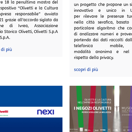
re 18 la penultima mostra del
un progetto che propone un s
espositivo “Olivetti e la Cultura
innovativo e unico in U
Impresa responsabile” avviato
per rilevare le presenze tur
21 grazie all’accordo siglato da
nella città serafica, basato
e di Ivrea, Associazione
particolare algoritmo che co
o Storico Olivetti, Olivetti S.p.A
di analizzare numeri e prove
S.p.A.
partendo dai dati raccolti dal
telefonica mobile
 di più
modalità anonima e nel 
rispetto della privacy.
scopri di più