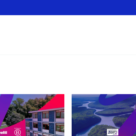
Infrastrutture
Wholesale
Sparkle