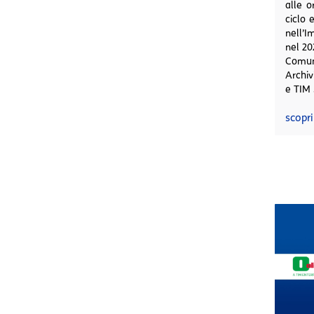
alle o
ciclo 
nell’
nel 20
Comun
Archivi
e TIM 
scopri