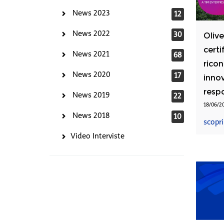
News 2023
12
News 2022
30
Olive
certi
News 2021
68
rico
News 2020
17
inno
respo
News 2019
22
18/06/2
News 2018
10
scopri
Video Interviste