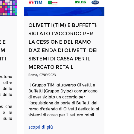
OLIVETTI (TIM) E BUFFETTI:
SIGLATO L’ACCORDO PER
 E
LA CESSIONE DEL RAMO
EMI
D’AZIENDA DI OLIVETTI DEI
TI
SISTEMI DI CASSA PER IL
MERCATO RETAIL
,
Roma
07/09/2023
atona
 oltre
Il Gruppo TIM, attraverso Olivetti, e
 della
Buffetti (Gruppo Dylog) comunicano
e della
di aver siglato un accordo per
l’acquisizione da parte di Buffetti del
os che
ramo d’azienda di Olivetti dedicato ai
e e le
sistemi di cassa per il settore retail.
 sulla
scopri di più