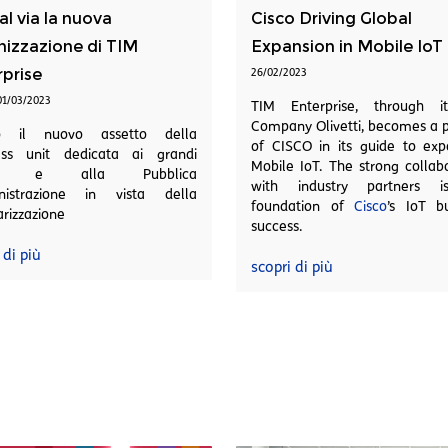
al via la nuova
Cisco Driving Global
nizzazione di TIM
Expansion in Mobile IoT
prise
26/02/2023
01/03/2023
TIM Enterprise, through i
Company Olivetti, becomes a 
o il nuovo assetto della
of CISCO in its guide to exp
ess unit dedicata ai grandi
Mobile IoT. The strong collab
nti e alla Pubblica
with industry partners 
istrazione in vista della
foundation of
Cisco
’s IoT b
arizzazione
success.
 di più
scopri di più