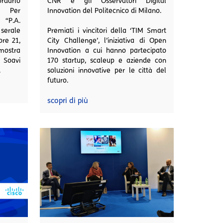
ordarlo
CNR e gli Osservatori Digital
. Per
Innovation del Politecnico di Milano.
 “P.A.
 serale
Premiati i vincitori della ‘TIM Smart
ore 21,
City Challenge’, l’iniziativa di Open
mostra
Innovation a cui hanno partecipato
o Soavi
170 startup, scaleup e aziende con
.
soluzioni innovative per le città del
futuro.
scopri di più