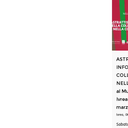
AST
INF
COLL
NELL
al Mu
Ivrea
marz
,
Ivrea
0
Sabato