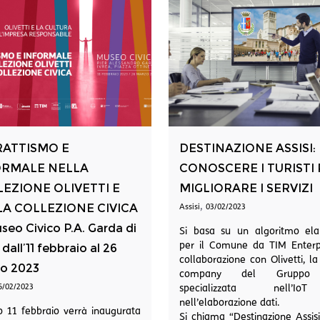
RATTISMO E
DESTINAZIONE ASSISI:
ORMALE NELLA
CONOSCERE I TURISTI
EZIONE OLIVETTI E
MIGLIORARE I SERVIZI
,
A COLLEZIONE CIVICA
Assisi
03/02/2023
seo Civico P.A. Garda di
Si basa su un algoritmo ela
per il Comune da TIM Enterpr
 dall’11 febbraio al 26
collaborazione con Olivetti, la 
o 2023
company del Gruppo 
6/02/2023
specializzata nell’
nell’elaborazione dati.
 11 febbraio verrà inaugurata
Si chiama “Destinazione Assis