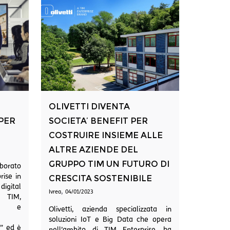
OLIVETTI DIVENTA
 PER
SOCIETA’ BENEFIT PER
COSTRUIRE INSIEME ALLE
ALTRE AZIENDE DEL
GRUPPO TIM UN FUTURO DI
borato
ise in
CRESCITA SOSTENIBILE
digital
,
Ivrea
04/01/2023
TIM,
IoT e
Olivetti, azienda specializzata in
soluzioni IoT e Big Data che opera
i” ed è
nell’ambito di TIM Enterprise, ha