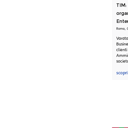
TIM: 
orga
Enter
,
Roma
Varat
Busin
clie
Ammin
societ
scopri