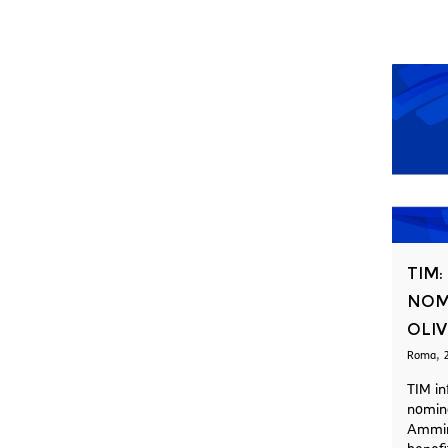
TIM:
NOM
OLIV
,
Roma
TIM in
nomina
Ammini