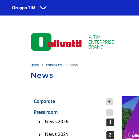
Skip to main content
Gruppo TIM
Corporate
Servizi
Chi siamo
TIM
Fondazione TIM
TIM Business
TIM Enterprise
HOME
/
CORPORATE
/
NEWS
News
Olivetti
Noovle
Telsy
Corporate
TIM Brasil
Press room
News 2026
1
News 2024
2