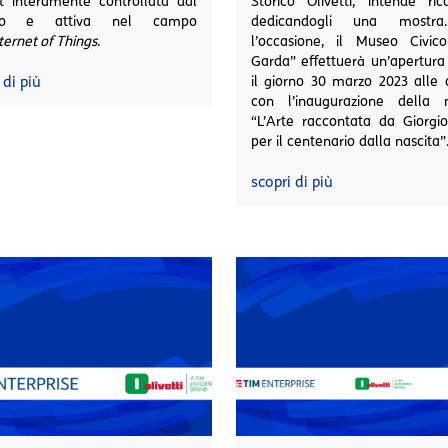
t interamente controllata dal
Storico Olivetti, intende ric
po e attiva nel campo
dedicandogli una mostra
ternet of Things
.
l’occasione, il Museo Civico
Garda” effettuerà un’apertura
 di più
il giorno 30 marzo 2023 alle 
con l’inaugurazione della 
“L’Arte raccontata da Giorgi
per il centenario dalla nascita”
scopri di più