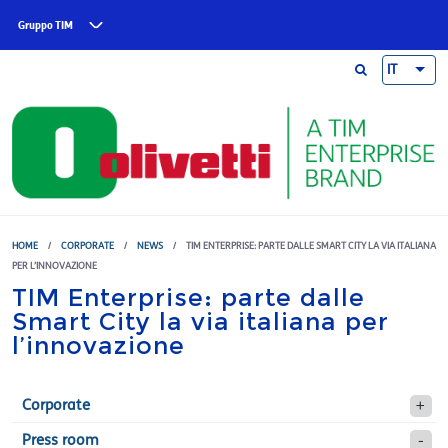
Skip to main content
Gruppo TIM
IT
HOME
/
CORPORATE
/
NEWS
/
TIM ENTERPRISE: PARTE DALLE SMART CITY LA VIA ITALIANA
PER L’INNOVAZIONE
TIM Enterprise: parte dalle
Smart City la via italiana per
l’innovazione
Corporate
Press room