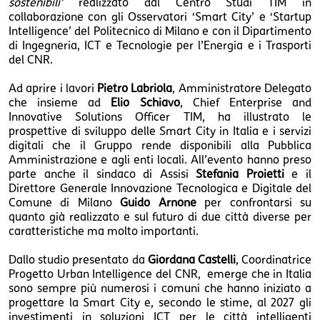
sostenibili’
realizzato dal Centro Studi TIM in
collaborazione con gli Osservatori ‘Smart City’ e ‘Startup
Intelligence’ del Politecnico di Milano e con il Dipartimento
di Ingegneria, ICT e Tecnologie per l’Energia e i Trasporti
del CNR.
Ad aprire i lavori
Pietro Labriola
, Amministratore Delegato
che insieme ad
Elio Schiavo
, Chief Enterprise and
Innovative Solutions Officer TIM, ha illustrato le
prospettive di sviluppo delle Smart City in Italia e i servizi
digitali che il Gruppo rende disponibili alla Pubblica
Amministrazione e agli enti locali. All’evento hanno preso
parte anche il sindaco di Assisi
Stefania Proietti
e il
Direttore Generale Innovazione Tecnologica e Digitale del
Comune di Milano
Guido Arnone
per confrontarsi su
quanto già realizzato e sul futuro di due città diverse per
caratteristiche ma molto importanti.
Dallo studio presentato da
Giordana Castelli
, Coordinatrice
Progetto Urban Intelligence del CNR, emerge che in Italia
sono sempre più numerosi i comuni che hanno iniziato a
progettare la Smart City e, secondo le stime, al 2027 gli
investimenti in soluzioni ICT per le città intelligenti