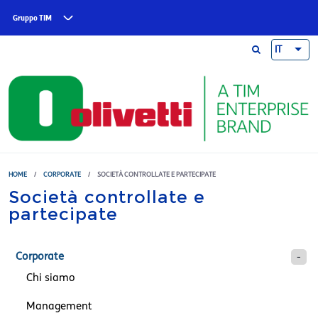
Skip to main content
Gruppo TIM
IT
HOME
/
CORPORATE
/
SOCIETÀ CONTROLLATE E PARTECIPATE
Società controllate e
partecipate
Corporate
Chi siamo
Management