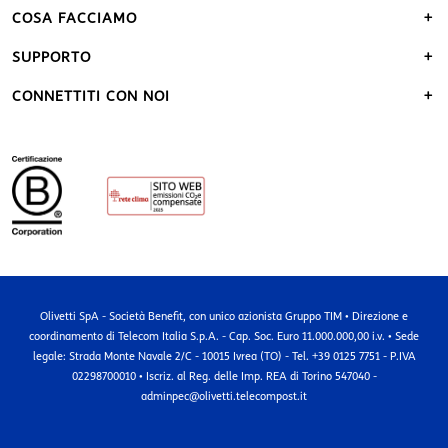
COSA FACCIAMO
SUPPORTO
CONNETTITI CON NOI
Olivetti SpA - Società Benefit, con unico azionista Gruppo TIM • Direzione e
coordinamento di Telecom Italia S.p.A. - Cap. Soc. Euro 11.000.000,00 i.v. • Sede
legale: Strada Monte Navale 2/C - 10015 Ivrea (TO) - Tel. +39 0125 7751 - P.IVA
02298700010 • Iscriz. al Reg. delle Imp. REA di Torino 547040 -
adminpec@olivetti.telecompost.it