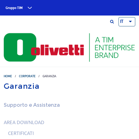
Skip to main content
Gruppo TIM
IT
HOME
/
CORPORATE
/
GARANZIA
Garanzia
Supporto e Assistenza
AREA DOWNLOAD
CERTIFICATI