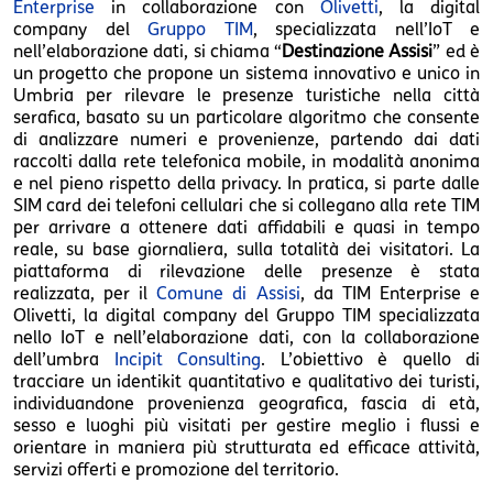
Enterprise
in collaborazione con
Olivetti
, la digital
company del
Gruppo TIM
, specializzata nell’IoT e
nell’elaborazione dati, si chiama “
Destinazione Assisi
” ed è
un progetto che propone un sistema innovativo e unico in
Umbria per rilevare le presenze turistiche nella città
serafica, basato su un particolare algoritmo che consente
di analizzare numeri e provenienze, partendo dai dati
raccolti dalla rete telefonica mobile, in modalità anonima
e nel pieno rispetto della privacy. In pratica, si parte dalle
SIM card dei telefoni cellulari che si collegano alla rete TIM
per arrivare a ottenere dati affidabili e quasi in tempo
reale, su base giornaliera, sulla totalità dei visitatori. La
piattaforma di rilevazione delle presenze è stata
realizzata, per il
Comune di Assisi
, da TIM Enterprise e
Olivetti, la digital company del Gruppo TIM specializzata
nello IoT e nell’elaborazione dati, con la collaborazione
dell’umbra
Incipit Consulting
. L’obiettivo è quello di
tracciare un identikit quantitativo e qualitativo dei turisti,
individuandone provenienza geografica, fascia di età,
sesso e luoghi più visitati per gestire meglio i flussi e
orientare in maniera più strutturata ed efficace attività,
servizi offerti e promozione del territorio.