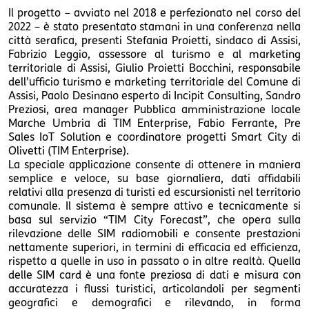
Il progetto – avviato nel 2018 e perfezionato nel corso del
2022 – è stato presentato stamani in una conferenza nella
città serafica, presenti Stefania Proietti, sindaco di Assisi,
Fabrizio Leggio, assessore al turismo e al marketing
territoriale di Assisi, Giulio Proietti Bocchini, responsabile
dell’ufficio turismo e marketing territoriale del Comune di
Assisi, Paolo Desinano esperto di Incipit Consulting, Sandro
Preziosi, area manager Pubblica amministrazione locale
Marche Umbria di TIM Enterprise, Fabio Ferrante, Pre
Sales IoT Solution e coordinatore progetti Smart City di
Olivetti (TIM Enterprise).
La speciale applicazione consente di ottenere in maniera
semplice e veloce, su base giornaliera, dati affidabili
relativi alla presenza di turisti ed escursionisti nel territorio
comunale. Il sistema è sempre attivo e tecnicamente si
basa sul servizio “TIM City Forecast”, che opera sulla
rilevazione delle SIM radiomobili e consente prestazioni
nettamente superiori, in termini di efficacia ed efficienza,
rispetto a quelle in uso in passato o in altre realtà. Quella
delle SIM card è una fonte preziosa di dati e misura con
accuratezza i flussi turistici, articolandoli per segmenti
geografici e demografici e rilevando, in forma