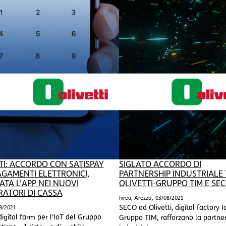
TI: ACCORDO CON SATISPAY
SIGLATO ACCORDO DI
PAGAMENTI ELETTRONICI,
PARTNERSHIP INDUSTRIALE
ATA L’APP NEI NUOVI
OLIVETTI-GRUPPO TIM E SE
RATORI DI CASSA
,
Ivrea, Arezzo
03/08/2021
SECO ed Olivetti, digital factory I
8/2021
 digital farm per l’IoT del Gruppo
Gruppo TIM, rafforzano la partne