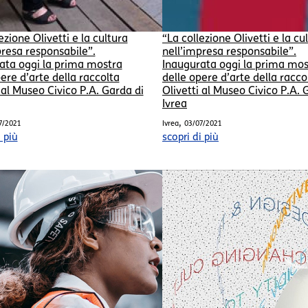
ezione Olivetti e la cultura
“La collezione Olivetti e la cu
presa responsabile”.
nell’impresa responsabile”.
ata oggi la prima mostra
Inaugurata oggi la prima mos
ere d’arte della raccolta
delle opere d’arte della racco
 al Museo Civico P.A. Garda di
Olivetti al Museo Civico P.A. 
Ivrea
,
7/2021
Ivrea
03/07/2021
i più
scopri di più