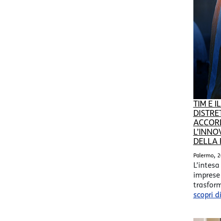
TIM E 
DISTRE
ACCORD
L’INNO
DELLA 
,
Palermo
2
L’intesa
imprese 
trasform
scopri d