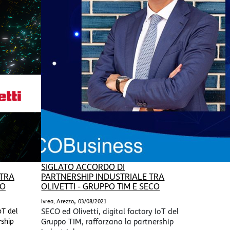
SIGLATO ACCORDO DI
 TRA
PARTNERSHIP INDUSTRIALE TRA
CO
OLIVETTI - GRUPPO TIM E SECO
,
Ivrea, Arezzo
03/08/2021
oT del
SECO ed Olivetti, digital factory IoT del
rship
Gruppo TIM, rafforzano la partnership