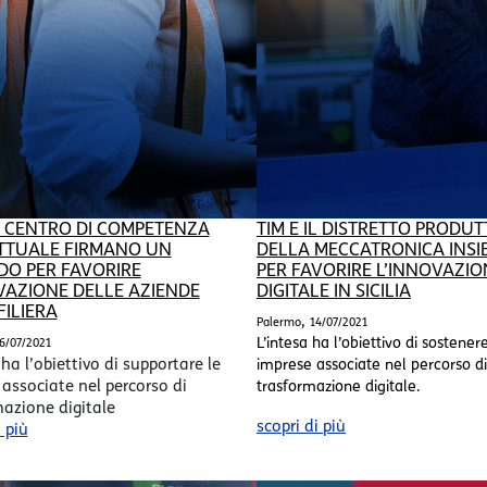
IL CENTRO DI COMPETENZA
TIM E IL DISTRETTO PRODUT
TTUALE FIRMANO UN
DELLA MECCATRONICA INSI
O PER FAVORIRE
PER FAVORIRE L’INNOVAZIO
VAZIONE DELLE AZIENDE
DIGITALE IN SICILIA
FILIERA
,
Palermo
14/07/2021
L’intesa ha l’obiettivo di sostener
6/07/2021
 ha l’obiettivo di supportare le
imprese associate nel percorso di
associate nel percorso di
trasformazione digitale.
azione digitale
scopri di più
i più