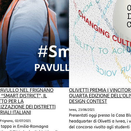
 PAVULLO NEL FRIGNANO
OLIVETTI PREMIA I VINCITOR
“SMART DISTRICT”, IL
QUARTA EDIZIONE DELL’OLI
TO PER LA
DESIGN CONTEST
LIZZAZIONE DEI DISTRETTI
,
Ivrea
23/06/2021
RIALI ITALIANI
Presentati oggi presso la Casa Bl
,
 Frignano
02/07/2021
headquarter di Olivetti a Ivrea, i v
 tappa in Emilia-Romagna
del concorso rivolto agli studenti 