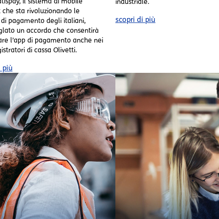
tispay, il sistema di mobile
industriale.
che sta rivoluzionando le
scopri di più
 di pagamento degli italiani,
glato un accordo che consentirà
rare l’app di pagamento anche nei
istratori di cassa Olivetti.
i più