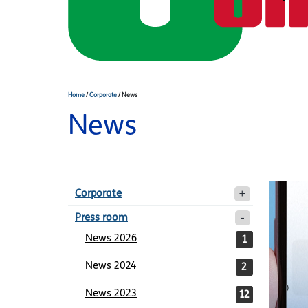
Home
/
Corporate
/
News
News
Corporate
Press room
News 2026
1
News 2024
2
News 2023
12