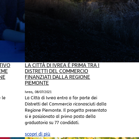
TIVO
LA CITTÀ DI IVREA È PRIMA TRA I
EME
DISTRETTI DEL COMMERCIO
NE
FINANZIATI DALLA REGIONE
PIEMONTE
,
Ivrea
08/07/2021
e le
La Città di Ivrea entra a far parte dei
Distretti del Commercio riconosciuti dalla
Regione Piemonte. Il progetto presentato
si è posizionato al primo posto della
graduatoria su 77 candidati.
scopri di più