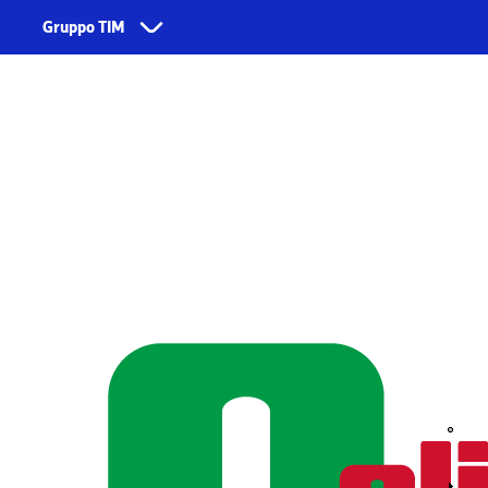
Skip to main content
Gruppo TIM
Corporate
Servizi
Chi siamo
TIM
Fondazione TIM
TIM Business
TIM Enterprise
Olivetti
Noovle
Telsy
TIM Brasil