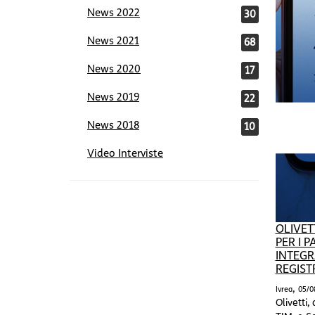
News 2022
30
News 2021
68
News 2020
17
News 2019
22
News 2018
10
Video Interviste
OLIVET
PER I 
INTEGR
REGIST
,
Ivrea
05/0
Olivetti,