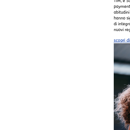
TIM, e Sa
payment 
abitudini
hanno si
di integ
nuovi reg
scopri d