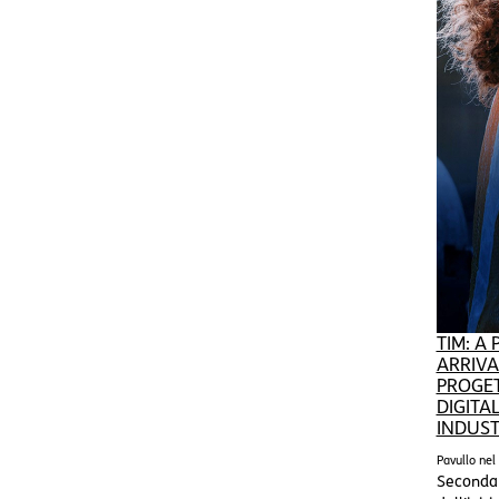
TIM: A
ARRIVA 
PROGET
DIGITA
INDUST
Pavullo nel
Seconda