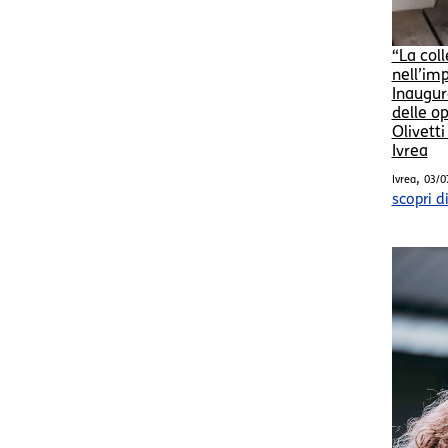
“La coll
nell’im
Inaugur
delle op
Olivetti
Ivrea
,
Ivrea
03/0
scopri d