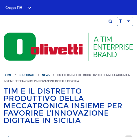
Skip to main content
Gruppo TIM
IT
HOME
/
CORPORATE
/
NEWS
/
TIM E IL DISTRETTO PRODUTTIVO DELLA MECCATRONICA
INSIEME PER FAVORIRE L’INNOVAZIONE DIGITALE IN SICILIA
TIM E IL DISTRETTO
PRODUTTIVO DELLA
MECCATRONICA INSIEME PER
FAVORIRE L’INNOVAZIONE
DIGITALE IN SICILIA