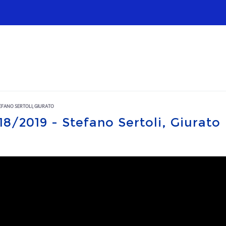
Infrastrutture
Wholesale
Sparkle
TEFANO SERTOLI, GIURATO
18/2019 - Stefano Sertoli, Giurato