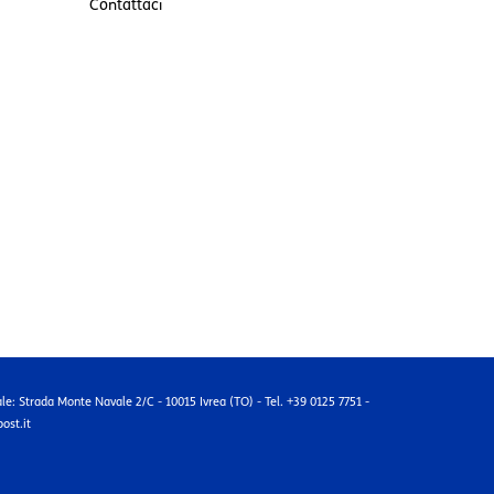
Contattaci
ale: Strada Monte Navale 2/C - 10015 Ivrea (TO) - Tel. +39 0125 7751 -
ost.it