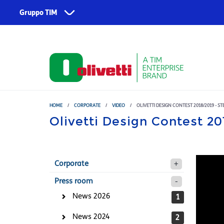
Skip to main content
Gruppo TIM
Corporate
Servizi
Chi siamo
TIM
Fondazione TIM
TIM Business
TIM Enterprise
HOME
/
CORPORATE
/
VIDEO
/
OLIVETTI DESIGN CONTEST 2018/2019 - S
Olivetti Design Contest 20
Olivetti
Noovle
Telsy
Corporate
TIM Brasil
Press room
News 2026
1
News 2024
2