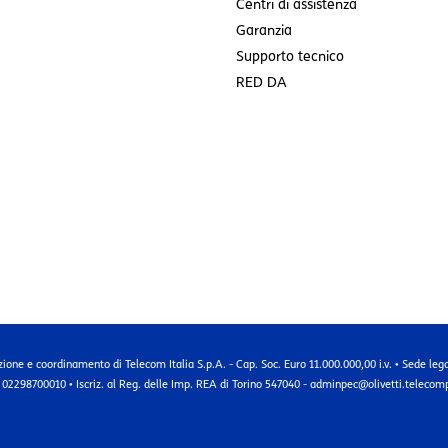
Centri di assistenza
Garanzia
Supporto tecnico
RED DA
zione e coordinamento di Telecom Italia S.p.A. - Cap. Soc. Euro 11.000.000,00 i.v. • Sede leg
 02298700010 • Iscriz. al Reg. delle Imp. REA di Torino 547040 - adminpec@olivetti.telecomp