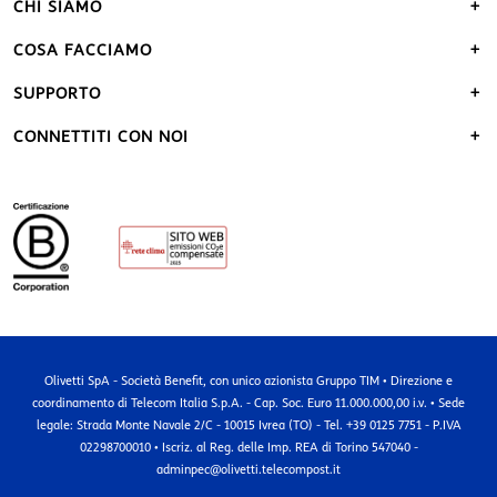
CHI SIAMO
COSA FACCIAMO
SUPPORTO
CONNETTITI CON NOI
Olivetti SpA - Società Benefit, con unico azionista Gruppo TIM • Direzione e
coordinamento di Telecom Italia S.p.A. - Cap. Soc. Euro 11.000.000,00 i.v. • Sede
legale: Strada Monte Navale 2/C - 10015 Ivrea (TO) - Tel. +39 0125 7751 - P.IVA
02298700010 • Iscriz. al Reg. delle Imp. REA di Torino 547040 -
adminpec@olivetti.telecompost.it