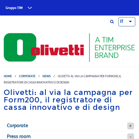
Skip to main content
Gruppo TIM
IT
HOME
/
CORPORATE
/
NEWS
/
OLIVETTI: AL VIA LA CAMPAGNA PER FORM200, IL
REGISTRATORE DI CASSA INNOVATIVO E DI DESIGN
Olivetti: al via la campagna per
Form200, il registratore di
cassa innovativo e di design
Corporate
Press room