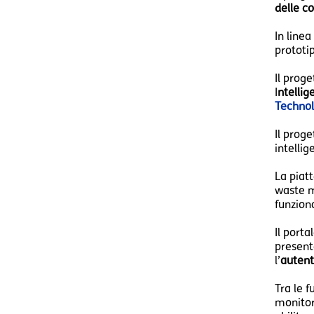
delle co
In linea
prototip
Il proge
I
ntellig
Technol
Il prog
intellig
La piat
waste m
funzion
Il porta
present
l’
autent
Tra le f
monitora