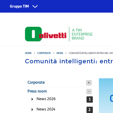
Skip to main content
Gruppo TIM
Corporate
Servizi
Chi siamo
TIM
Fondazione TIM
TIM Business
TIM Enterprise
HOME
/
CORPORATE
/
NEWS
/
COMUNITÀ INTELLIGENTI: ENTRA NEL VIV
Comunità intelligenti: entr
Olivetti
Noovle
Telsy
Corporate
TIM Brasil
Press room
News 2026
1
News 2024
2