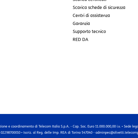
Scarica schede di sicurezza
Centri di assistenza
Garanzia
Supporto tecnico
RED DA
zione e coordinamento di Telecom Italia S.p.A. - Cap. Soc. Euro 11.000.000,00 i.v. • Sede leg
 02298700010 • Iscriz. al Reg. delle Imp. REA di Torino 547040 - adminpec@olivetti.telecomp