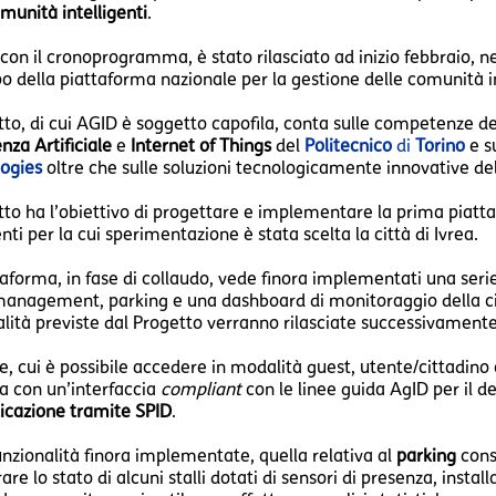
munità intelligenti
.
 con il cronoprogramma, è stato rilasciato ad inizio febbraio, n
o della piattaforma nazionale per la gestione delle comunità in
tto, di cui AGID è soggetto capofila, conta sulle competenze de
enza Artificiale
e
Internet of Things
del
Politecnico
di
Torino
e s
ogies
oltre che sulle soluzioni tecnologicamente innovative de
etto ha l’obiettivo di progettare e implementare la prima piat
enti per la cui sperimentazione è stata scelta la città di Ivrea.
taforma, in fase di collaudo, vede finora implementati una seri
anagement, parking e una dashboard di monitoraggio della c
alità previste dal Progetto verranno rilasciate successivamente,
le, cui è possibile accedere in modalità guest, utente/cittadino
a con un’interfaccia
compliant
con le linee guida AgID per il des
icazione tramite SPID
.
unzionalità finora implementate, quella relativa al
parking
conse
re lo stato di alcuni stalli dotati di sensori di presenza, installat