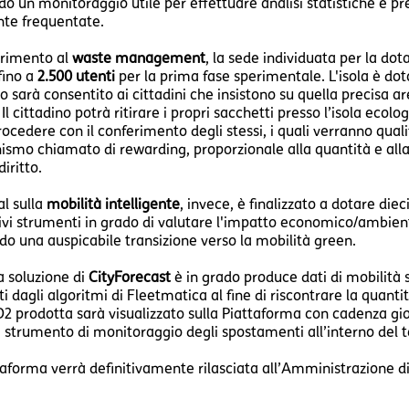
do un monitoraggio utile per effettuare analisi statistiche e pre
te frequentate.
erimento al
waste management
, la sede individuata per la dot
fino a
2.500 utenti
per la prima fase sperimentale. L'isola è dotat
o sarà consentito ai cittadini che insistono su quella precisa a
 Il cittadino potrà ritirare i propri sacchetti presso l’isola e
ocedere con il conferimento degli stessi, i quali verranno qualif
mo chiamato di rewarding, proporzionale alla quantità e alla qu
diritto.
cal sulla
mobilità intelligente
, invece, è finalizzato a dotare die
ivi strumenti in grado di valutare l'impatto economico/ambienta
do una auspicabile transizione verso la mobilità green.
la soluzione di
CityForecast
è in grado produce dati di mobilità s
i dagli algoritmi di Fleetmatica al fine di riscontrare la quant
O2 prodotta sarà visualizzato sulla Piattaforma con cadenza gio
 strumento di monitoraggio degli spostamenti all’interno del t
taforma verrà definitivamente rilasciata all’Amministrazione d