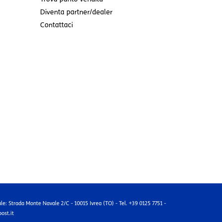
Diventa partner/dealer
Contattaci
ale: Strada Monte Navale 2/C - 10015 Ivrea (TO) - Tel. +39 0125 7751 -
ost.it