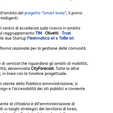
ell’ambito del
progetto “Smart Ivrea”
, il primo
telligenti.
l centro di eccellenza sulla ricerca in ambito
ul raggruppamento
TIM
‐
Olivetti
‐
Trust
lle due Startup
Fleetmatica srl
e
ToBe srl
.
taforma nazionale per la gestione delle comunità
e di
vertical
che riguardano gli ambiti di mobilità,
ittà, denominata
CityForecast
. Tutte le altre
 in linea con la timeline progettuale.
 o utente della Pubblica amministrazione, si
ign e l'accessibilità dei siti pubblici e consente
nte al cittadino e all'amministrazione di
i in luoghi strategici del territorio di Ivrea,