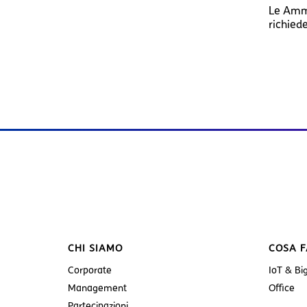
Le Ammin
richied
CHI SIAMO
COSA 
Corporate
IoT & Bi
Management
Office
Partecipazioni