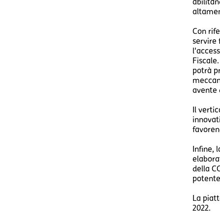
abilitan
altamen
Con rif
servire 
l'access
Fiscale.
potrà pr
meccanis
avente 
Il verti
innovat
favoren
Infine, 
elaborat
della C
potente
La piat
2022.