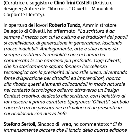
(Curatrice e saggista) e
Clino Trini Castelli
(Artista e
designer; Autore dei "libri rossi" Olivetti - Manuali di
Corporate Identity).
In apertura dei lavori
Roberto Tundo
, Amministratore
Delegato di Olivetti, ha affermato: “
La scrittura è da
sempre il mezzo con cui la cultura e le tradizioni dei popoli
si condividono, di generazione in generazione, lasciando
tracce indelebili. Analogamente, arte e stile hanno da
sempre costituito la modalità con cui l'uomo ha
comunicato le sue emozioni più profonde
.
Oggi Olivetti,
che ha storicamente saputo fondere l'eccellenza
tecnologica con la preziosità di uno stile unico, diventando
fonte d’ispirazione per cittadini ed imprenditori, riporta
alla ribalta questi elementi collocandoli in modo naturale
nel contesto tecnologico odierno attraverso un Design
Contest creativo, dedicato alla scrittura, con l'obiettivo di
far nascere il primo carattere tipografico 'Olivetti', simbolo
concreto tra un passato ricco di valori ed un presente in
cui ricollocarli con nuova linfa.
”
Stefano Sertoli
, Sindaco di Ivrea, ha commentato: “
Ci fa
immensamente piacere che il lancio della quarta edizione