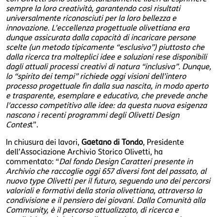
sempre la loro creatività, garantendo così risultati
universalmente riconosciuti per la loro bellezza e
innovazione. L’eccellenza progettuale olivettiana era
dunque assicurata dalla capacità di incaricare persone
scelte (un metodo tipicamente “esclusivo”) piuttosto che
dalla ricerca tra molteplici idee e soluzioni rese disponibili
dagli attuali processi creativi di natura “inclusiva”. Dunque,
lo “spirito dei tempi” richiede oggi visioni dell’intero
processo progettuale fin dalla sua nascita, in modo aperto
e trasparente, esemplare e educativo, che prevede anche
l’accesso competitivo alle idee: da questa nuova esigenza
nascono i recenti programmi degli Olivetti Design
Contes
t”.
In chiusura dei lavori,
Gaetano di Tondo
, Presidente
dell’Associazione Archivio Storico Olivetti, ha
commentato: “
Dal fondo Design Caratteri presente in
Archivio che raccoglie oggi 657 diversi font del passato, al
nuovo type Olivetti per il futuro, seguendo uno dei percorsi
valoriali e formativi della storia olivettiana, attraverso la
condivisione e il pensiero dei giovani. Dalla Comunità alla
Community, è il percorso attualizzato, di ricerca e