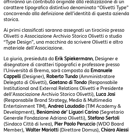
offriranno un contributo originale alla realizzazione di un
carattere tipografico distintivo denominato “Olivetti Type”
concorrendo alla definizione dell’identità di questa azienda
storica.
Ai primi classificati saranno assegnati un tirocinio presso
Olivetti o Associazione Archivio Storico Olivetti o studio
“Type Design”, una macchina da scrivere Olivetti e altro
materiale dell’Associazione.
La giuria, presieduta da
Erik Spiekermann
, Designer e
disegnatore di caratteri tipografici e professore presso
l’Università di Brema, sarà composta da
Emanuele
Cappelli
(Designer),
Roberto Tundo
(Amministratore
Delegato di Olivetti),
Gaetano di Tondo
(Responsabile
Institutional and External Relations Olivetti e Presidente
dell’Associazione Archivio Storico Olivetti),
Luca Josi
(Responsabile Brand Strategy, Media & Multimedia
Entertainment TIM),
Andrea Laudadio
(TIM Academy &
Development),
Beniamino de’ Liguori Carino
(Segretario
Generale Fondazione Adriano Olivetti),
Stefano Sertoli
(Sindaco Città di Ivrea),
Pier Paolo Peruccio
(WDO Board
Member),
Walter Mariotti
(Direttore Domus),
Chiara Alessi