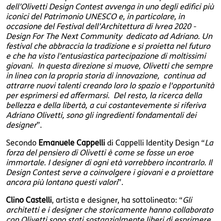
dell’Olivetti Design Contest avvenga in uno degli edifici più
iconici del Patrimonio UNESCO e, in particolare, in
occasione del Festival dell’Architettura di Ivrea 2020 -
Design For The Next Community dedicato ad Adriano. Un
festival che abbraccia la tradizione e si proietta nel futuro
e che ha visto l’entusiastica partecipazione di moltissimi
giovani. In questa direzione si muove, Olivetti che sempre
in linea con la propria storia di innovazione, continua ad
attrarre nuovi talenti creando loro lo spazio e l'opportunità
per esprimersi ed affermarsi. Del resto, la ricerca della
bellezza e della libertà, a cui costantevemente si riferiva
Adriano Olivetti, sono gli ingredienti fondamentali dei
designer
”.
Secondo
Emanuele Cappelli
di Cappelli Identity Design “
La
forza del pensiero di Olivetti è come se fosse un eroe
immortale. I designer di ogni età vorrebbero incontrarlo. Il
Design Contest serve a coinvolgere i giovani e a proiettare
ancora più lontano questi valori
”.
Clino Castelli
, artista e designer, ha sottolineato: “
Gli
architetti e i designer che storicamente hanno collaborato
con Olivetti sono stati sostanzialmente liberi di esprimere