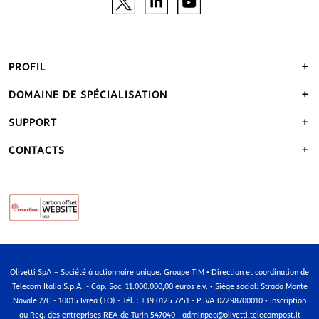
PROFIL
DOMAINE DE SPÉCIALISATION
SUPPORT
CONTACTS
Olivetti SpA – Société à actionnaire unique. Groupe TIM • Direction et coordination de
Telecom Italia S.p.A. - Cap. Soc. 11.000.000,00 euros e.v. • Siège social: Strada Monte
Navale 2/C - 10015 Ivrea (TO) - Tél. : +39 0125 7751 - P.IVA 02298700010 • Inscription
au Reg. des entreprises REA de Turin 547040 - adminpec@olivetti.telecompost.it