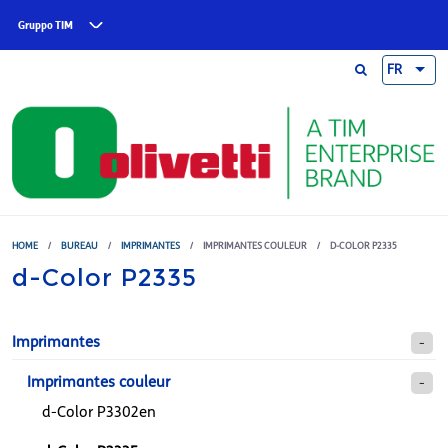
Skip to main content
Gruppo TIM
FR
HOME
/
BUREAU
/
IMPRIMANTES
/
IMPRIMANTES COULEUR
/
D-COLOR P2335
d-Color P2335
Imprimantes
Imprimantes couleur
d-Color P3302en